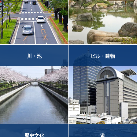
川・池
ビル・建物
歴史文化
港