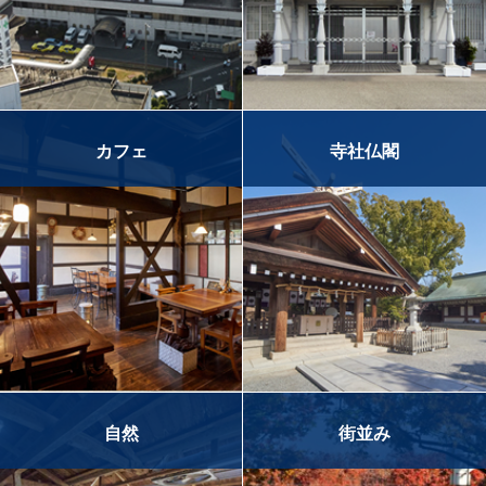
カフェ
寺社仏閣
自然
街並み