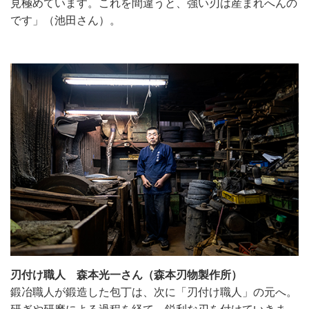
見極めています。これを間違うと、強い刃は産まれへんの
です」（池田さん）。
刃付け職人 森本光一さん（森本刃物製作所）
鍛冶職人が鍛造した包丁は、次に「刃付け職人」の元へ。