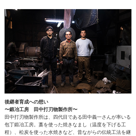
後継者育成への想い
〜鍛冶工房 田中打刃物製作所〜
田中打刃物製作所は、四代目である田中義一さんが率いる
包丁鍛冶工房。藁を使った焼きなまし（温度を下げる工
程）、松炭を使った水焼きなど、昔ながらの伝統工法を継