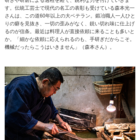
研ぎや研磨による過程を経て、鋭利な刃を付けていきま
す。伝統工芸士で現代の名工の表彰も受けている森本光一
さんは、この道60年以上の大ベテラン。鍛冶職人一人ひと
りの癖を見抜き、一切の歪みがなく、鋭い切れ味に仕上げ
るのが信条。最近は料理人が直接依頼に来ることも多いと
か。「細かな依頼に応えられるのも、手研ぎだからこそ。
機械だったらこうはいきません」（森本さん）。