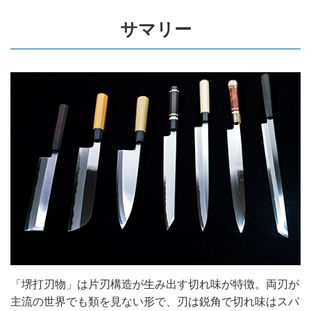
サマリー
「堺打刃物」は片刃構造が生み出す切れ味が特徴。両刃が
主流の世界でも類を見ない形で、刃は鋭角で切れ味はスパ