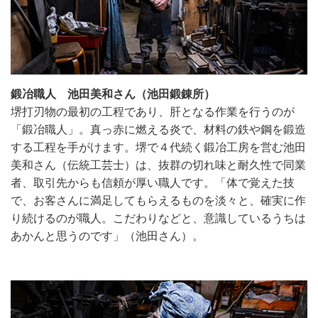
鍛冶職人 池田美和さん（池田鍛錬所）
堺打刃物の最初の工程であり、肝となる作業を行うのが
「鍛冶職人」。真っ赤に燃える炎で、材料の鉄や鋼を鍛造
する工程を手がけます。堺で４代続く鍛冶工房を営む池田
美和さん（伝統工芸士）は、抜群の切れ味と耐久性で同業
者、取引先からも信頼が厚い職人です。「体で覚えた技
で、お客さんに満足してもらえるものを淡々と、確実に作
り続けるのが職人。こだわりなどと、意識しているうちは
あかんと思うのです」（池田さん）。