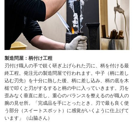
製造問屋：柄付け工程
刃付け職人の手で鋭く研ぎ上げられた刃に、柄を付ける最
終工程。発注元の製造問屋で行われます。中子（柄に差し
込む刃先）を十分に熱した後、柄に差し込み、柄の底を木
槌で叩くと刃がするすると柄の中に入っていきます。刃を
歪みなく垂直に差し、重心のバランスを整えるのが職人の
腕の見せ所。「完成品を手にとったとき、刃で最も良く使
う部分（スイートスポット）に感覚がいくように仕上げて
います」（山脇さん）