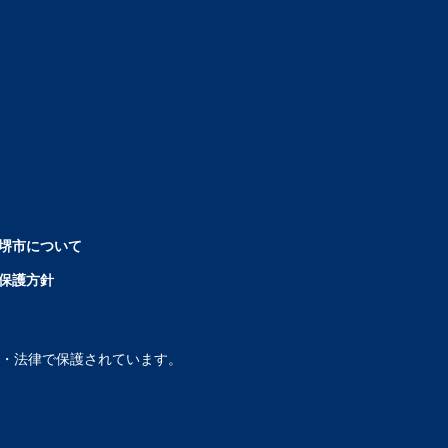
堺市について
保護方針
・法律で保護されています。