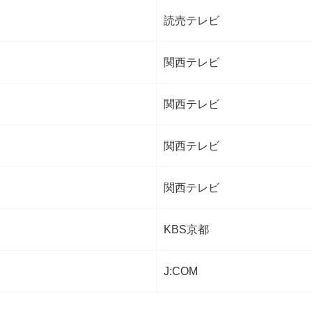
読売テレビ
関西テレビ
関西テレビ
関西テレビ
関西テレビ
KBS京都
J:COM