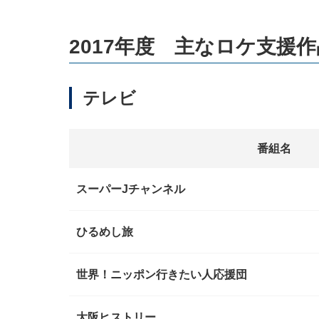
2017年度 主なロケ支援
テレビ
番組名
スーパーJチャンネル
ひるめし旅
世界！ニッポン行きたい人応援団
大阪ヒストリー