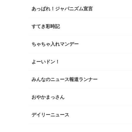
あっぱれ！ジャパニズム宣言
すてき彩時記
ちゃちゃ入れマンデー
よーいドン！
みんなのニュース報道ランナー
おやかまっさん
デイリーニュース