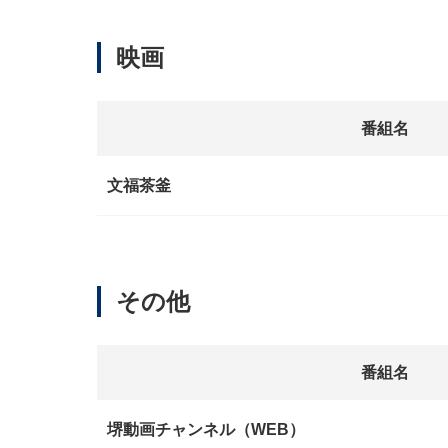
映画
番組名
文福茶釜
その他
番組名
堺動画チャンネル（WEB）