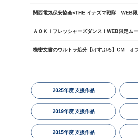
関西電気保安協会×THE イナズマ戦隊 WEB
ＡＯＫＩフレッシャーズダンス！WEB限定ム
機密文書のウルトラ処分【けすぷろ】CM オ
2025年度 支援作品
2019年度 支援作品
2015年度 支援作品