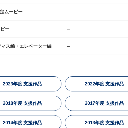
限定ムービー
–
ービー
–
フィス編・エレベーター編
–
2023年度 支援作品
2022年度 支援作品
2018年度 支援作品
2017年度 支援作品
2014年度 支援作品
2013年度 支援作品