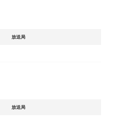
放送局
放送局