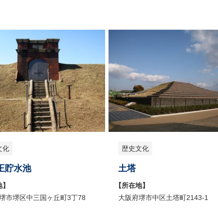
文化
歴史文化
王貯水池
土塔
地】
【所在地】
堺市堺区中三国ヶ丘町3丁78
大阪府堺市中区土塔町2143-1