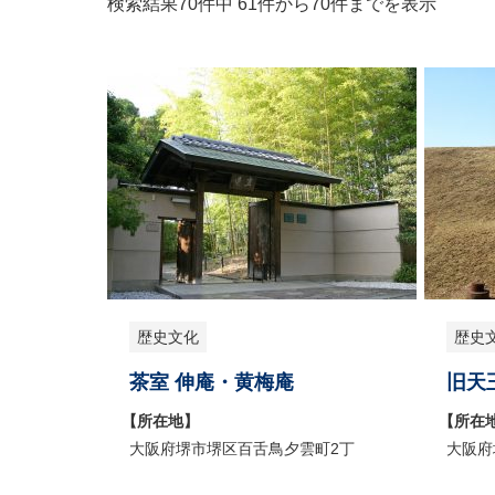
検索結果70件中 61件から70件までを表示
歴史文化
歴史
茶室 伸庵・黄梅庵
旧天
【所在地】
【所在
大阪府堺市堺区百舌鳥夕雲町2丁
大阪府