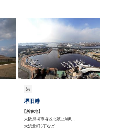
港
堺旧港
【所在地】
大阪府堺市堺区北波止場町、
大浜北町5丁など