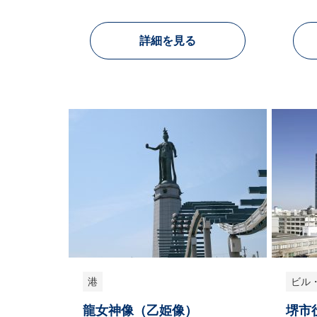
詳細を見る
港
ビル
龍女神像（乙姫像）
堺市