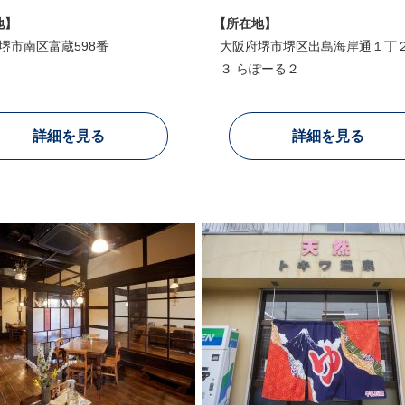
地】
【所在地】
堺市南区富蔵598番
大阪府堺市堺区出島海岸通１丁２
３ らぽーる２
詳細を見る
詳細を見る