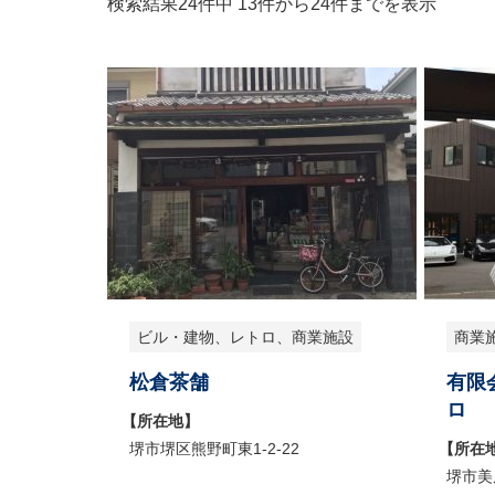
検索結果24件中 13件から24件までを表示
ビル・建物、レトロ、商業施設
商業
松倉茶舗
有限
ロ
【所在地】
堺市堺区熊野町東1-2-22
【所在
堺市美