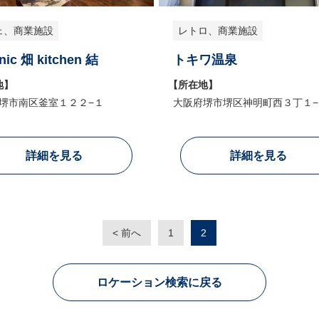
ェ、商業施設
レトロ、商業施設
nic 畑 kitchen 結
トキワ温泉
地】
【所在地】
堺市南区釜室１２２−１
大阪府堺市堺区神明町西３丁１−
詳細を見る
詳細を見る
< 前へ
1
2
ロケーション検索に戻る