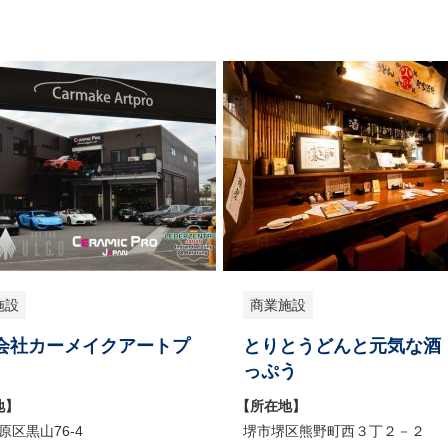
施設
商業施設
会社カーメイクアートプ
とりとうどんと元気な酒
っぷう
地】
【所在地】
原区黒山76-4
堺市堺区熊野町西３丁２－２