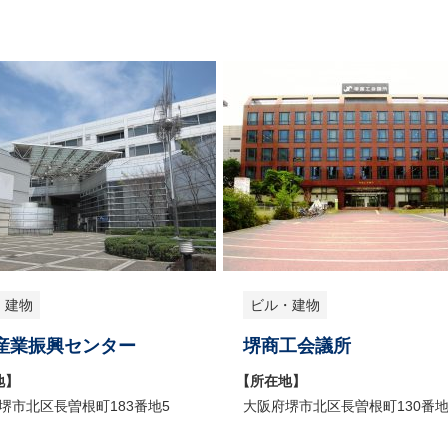
・建物
ビル・建物
産業振興センター
堺商工会議所
地】
【所在地】
堺市北区長曽根町183番地5
大阪府堺市北区長曽根町130番地