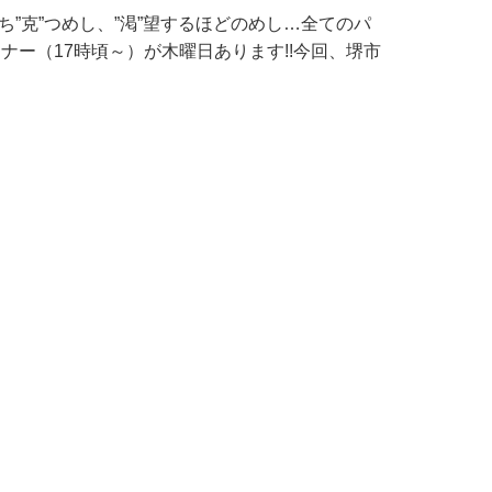
ち”克”つめし、”渇”望するほどのめし…全てのパ
ー（17時頃～）が木曜日あります!!今回、堺市