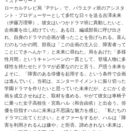
＜ストーリー＞
ローカルテレビ局「Pテレ」で、バラエティ班のアシスタ
ント・プロデューサーとして多忙な日々を送る吉澤未来
（伊藤万理華）。彼女はいつかドラマ班に異動したいと、
企画書を出し続けていた。ある日、編成部長に呼び出さ
れ、自身のドラマの企画が通ったことを告げられる。喜ん
だのもつかの間、部長は「この企画の主人公、障害者って
ことにできへんか？」と未来に尋ねた。局をあげた「多様
性月間」というキャンペーンの一貫として、登場人物に多
様性を持たせたドラマが必要なのだと言う。戸惑う未来を
よそに、「障害のある俳優を起用する」という条件で企画
は進んでいく。当初は、エンターテイメントに振り切った
学園ドラマを作りたいと思っていた未来だが、とにかく企
画を成立させねばと、取材を進める。やがて彼女は車椅子
に乗った女子高校生・宮島ハル（和合由依）と出会う。俳
優を目指すハルに未来は不思議な魅力を感じ、「私たちの
ドラマに出てください」とオファーをするが、ハルは「障
害を利用されるんは嫌や」と拒否。諦めきれない未来は、