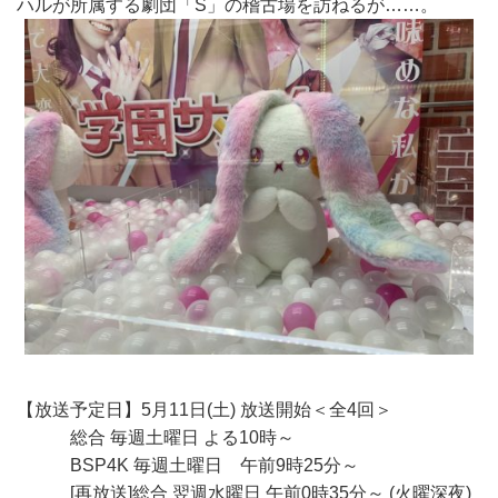
ハルが所属する劇団「S」の稽古場を訪ねるが……。
【放送予定日】5月11日(土) 放送開始＜全4回＞
総合 毎週土曜日 よる10時～
BSP4K 毎週土曜日 午前9時25分～
[再放送]総合 翌週水曜日 午前0時35分～ (火曜深夜)