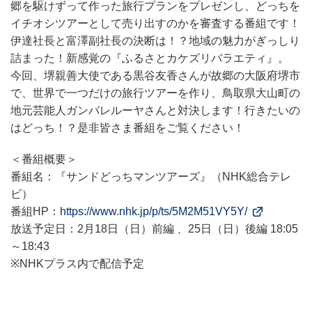
郷を駆けずって作った旅行プランをプレゼンし、どっちを
イチオシツアーとして売り出すのかを審査する番組です！
伊達社長と富澤副社長の決断は！？地域の魅力がぎっしり
詰まった！新感覚の『ふるさとカケズリバラエティ』。
今回、堺親善大使である黒谷友香さんが故郷の大阪府堺市
で、世界で一つだけの旅行ツアーを作り、鳥取県大山町の
地元芸能人ガンバレルーヤさんと対決します！行きたいの
はどっち！？是非皆さま番組をご覧ください！
＜番組概要＞
番組名：『サンドどっちマンツアーズ』（NHK総合テレ
ビ）
番組HP：
https://www.nhk.jp/p/ts/5M2M51VY5Y/
放送予定日：2月18日（日）前編 、25日（日）後編 18:05
～18:43
※NHKプラス内で配信予定