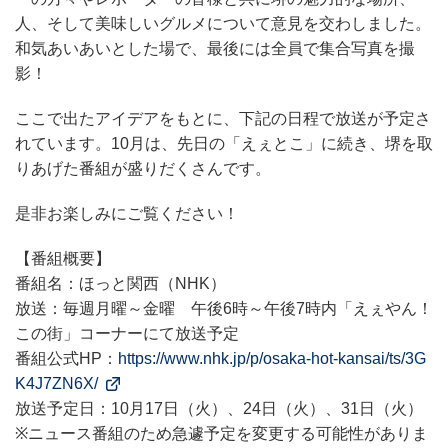
人、そして美味しいグルメについて意見を交わしました。
和気あいあいとした場で、最後には全員で集合写真を撮
影！
ここで出たアイデアをもとに、下記の日程で放送が予定さ
れています。10月は、先日の「えぇとこ」に続き、堺を取
りあげた番組が盛りだくさんです。
是非お楽しみにご覧ください！
【番組概要】
番組名：ほっと関西（NHK）
放送：毎週月曜～金曜 午後6時～午後7時内「えぇやん！
この街」コーナーにて放送予定
番組公式HP：
https://www.nhk.jp/p/osaka-hot-kansai/ts/3G
K4J7ZN6X/
放送予定日：10月17日（火）、24日（火）、31日（火）
※ニュース番組のため急遽予定を変更する可能性がありま