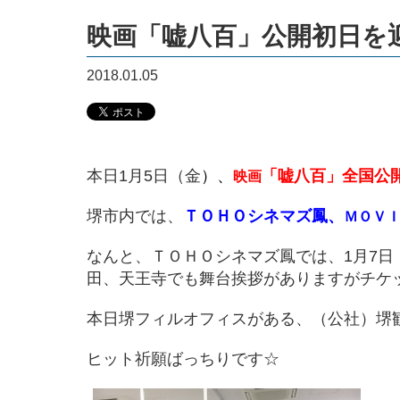
映画「嘘八百」公開初日を
2018.01.05
本日1月5日（金
）、
「嘘八百」全国公
映画
堺市内では、
ＴＯＨＯシネマズ
鳳、
ＭＯＶ
なんと、ＴＯＨＯシネマズ鳳では、1月7
田、天王寺でも舞台挨拶がありますがチケ
本日堺フィルオフィスがある、（公社）堺
ヒット祈願ばっちりです☆