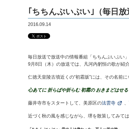
｢ちちんぷいぷい｣（毎日
2016.09.14
毎日放送で放送中の情報番組「ちちんぷいぷい
9月8日（木）の放送では、凡河内躬恒の歌が紹
仁徳天皇陵古墳近くの“初霜坂”には、その名前
心あてに 折らばや折らむ 初霜の おきまどはせる
藤井寺市をスタートして、美原区の
法雲寺
、
近づく秋の風を感じながら、堺を散策してみて